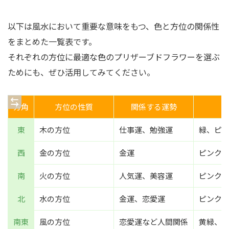
以下は風水において重要な意味をもつ、色と方位の関係性
をまとめた一覧表です。
それぞれの方位に最適な色のプリザーブドフラワーを選ぶ
ためにも、ぜひ活用してみてください。
方角
方位の性質
関係する運勢
東
木の方位
仕事運、勉強運
緑、ピ
西
金の方位
金運
ピンク
南
火の方位
人気運、美容運
ピンク
北
水の方位
金運、恋愛運
ピンク
南東
風の方位
恋愛運など人間関係
黄緑、