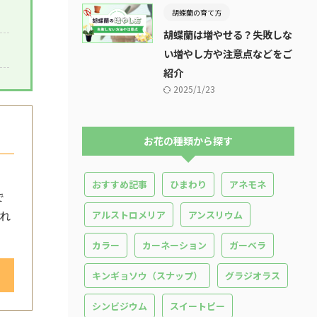
胡蝶蘭の育て方
胡蝶蘭は増やせる？失敗しな
い増やし方や注意点などをご
紹介
2025/1/23
お花の種類から探す
おすすめ記事
ひまわり
アネモネ
で
れ
アルストロメリア
アンスリウム
カラー
カーネーション
ガーベラ
キンギョソウ（スナップ）
グラジオラス
シンビジウム
スイートピー